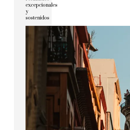
excepcionales
y
sostenidos