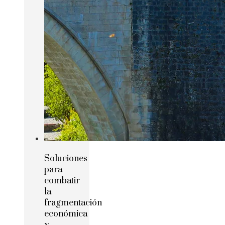
Soluciones
para
combatir
la
fragmentación
económica