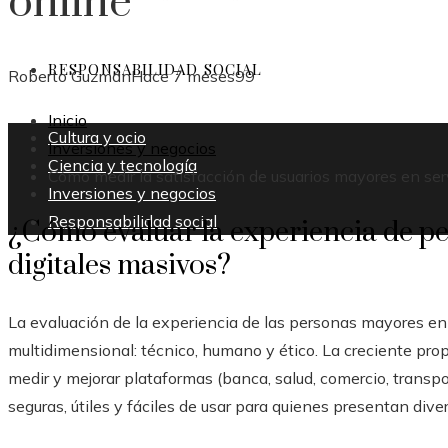
online
RESPONSABILIDAD SOCIAL
Roberto Guzmán
Hace 7 meses
99
Inicio
Cultura y ocio
Inversiones y negocios
Ciencia y tecnología
Cómo medir la satisfacción de usuarios mayores en ser
Inversiones y negocios
Responsabilidad social
¿Cómo evaluar la experiencia de p
digitales masivos?
La evaluación de la experiencia de las personas mayores en 
multidimensional: técnico, humano y ético. La creciente pro
medir y mejorar plataformas (banca, salud, comercio, transp
seguras, útiles y fáciles de usar para quienes presentan dive