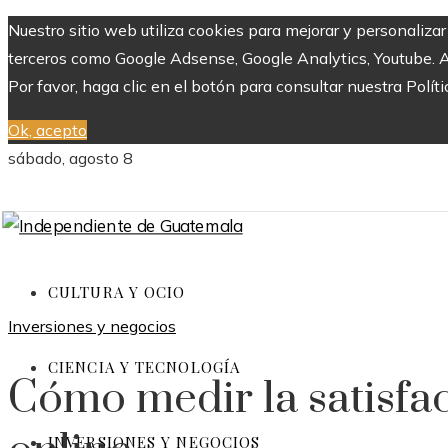
Nuestro sitio web utiliza cookies para mejorar y personaliza
terceros como Google Adsense, Google Analytics, Youtube. Al 
Por favor, haga clic en el botón para consultar nuestra Políti
Ok, acepto
sábado, agosto 8
CULTURA Y OCIO
Inversiones y negocios
CIENCIA Y TECNOLOGÍA
Cómo medir la satisfa
INVERSIONES Y NEGOCIOS