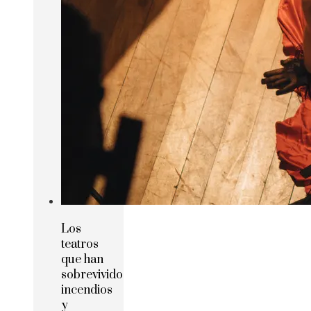
Los
teatros
que han
sobrevivido
incendios
y