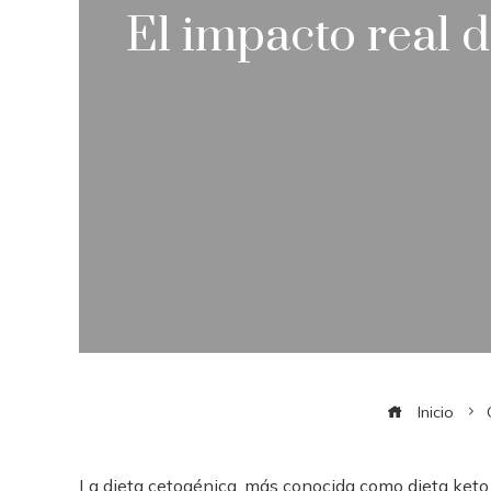
El impacto real d
Inicio
La dieta cetogénica, más conocida como dieta keto,