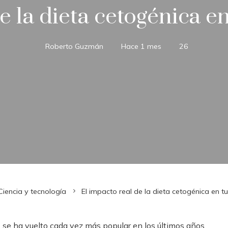
e la dieta cetogénica en
Roberto Guzmán
Hace 1 mes
26
Ciencia y tecnología
El impacto real de la dieta cetogénica en tu
 se ha vuelto cada vez más popular en los últimos años