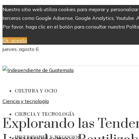
Nuestro sitio web utiliza cookies para mejorar y personaliza
terceros como Google Adsense, Google Analytics, Youtube. Al 
Por favor, haga clic en el botón para consultar nuestra Políti
Ok, acepto
jueves, agosto 6
CULTURA Y OCIO
Ciencia y tecnología
CIENCIA Y TECNOLOGÍA
Explorando las Tenden
INVERSIONES Y NEGOCIOS