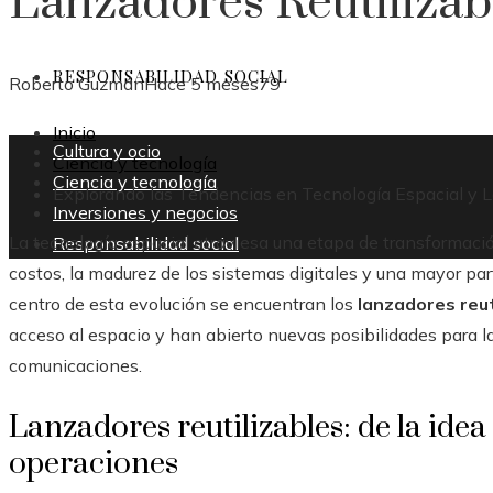
Lanzadores Reutilizab
RESPONSABILIDAD SOCIAL
Roberto Guzmán
Hace 5 meses
79
Inicio
Cultura y ocio
Ciencia y tecnología
Ciencia y tecnología
Explorando las Tendencias en Tecnología Espacial y L
Inversiones y negocios
La tecnología espacial atraviesa una etapa de transformaci
Responsabilidad social
costos, la madurez de los sistemas digitales y una mayor par
centro de esta evolución se encuentran los
lanzadores reut
acceso al espacio y han abierto nuevas posibilidades para la 
comunicaciones.
Lanzadores reutilizables: de la idea 
operaciones