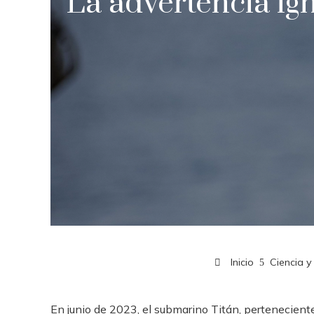
La advertencia ign
Inicio
Ciencia y
En junio de 2023, el submarino Titán, pertenecien