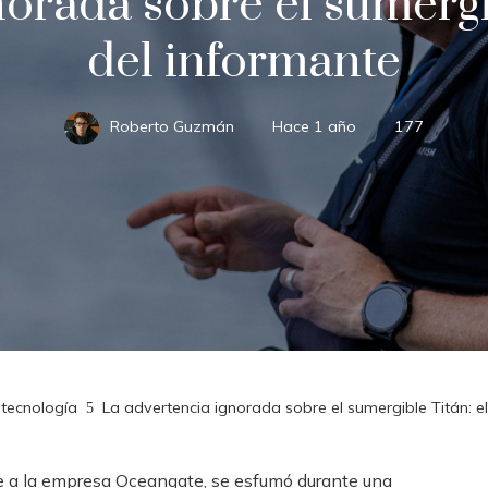
orada sobre el sumergi
del informante
Roberto Guzmán
Hace 1 año
177
 tecnología
La advertencia ignorada sobre el sumergible Titán: e
te a la empresa Oceangate, se esfumó durante una