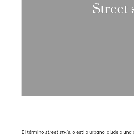
Street 
El término
street style
, o estilo urbano, alude a un