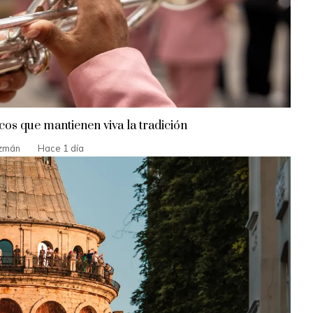
icos que mantienen viva la tradición
zmán
Hace 1 día