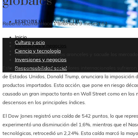
globales
RESPONSABILIDAD SOCIAL
Roberto Guzmán
Hace 1 año
Hace 9 meses
162
Inicio
Cultura y ocio
Inversiones y negocios
Ciencia y tecnología
Trump impone nuevos aranceles y sacude los mercado
Inversiones y negocios
Este viernes, las bolsas de valores internacionales sufriero
Responsabilidad social
de Estados Unidos, Donald Trump, anunciara la imposición d
productos importados. Esta acción, que pone en riesgo décad
causado un gran impacto tanto en Wall Street como en los 
descensos en los principales índices.
El Dow Jones registró una caída de 542 puntos, lo que repr
experimentó una disminución del 1,6%, mientras que el Nas
tecnológicas, retrocedió un 2,24%. Esta caída marcó la mayor