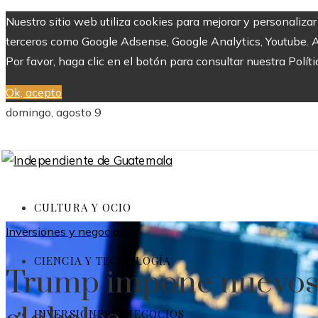
Nuestro sitio web utiliza cookies para mejorar y personaliza
terceros como Google Adsense, Google Analytics, Youtube. Al 
Por favor, haga clic en el botón para consultar nuestra Políti
Ok, acepto
domingo, agosto 9
CULTURA Y OCIO
Inversiones y negocios
CIENCIA Y TECNOLOGÍA
Trump impone nuevos 
INVERSIONES Y NEGOCIOS