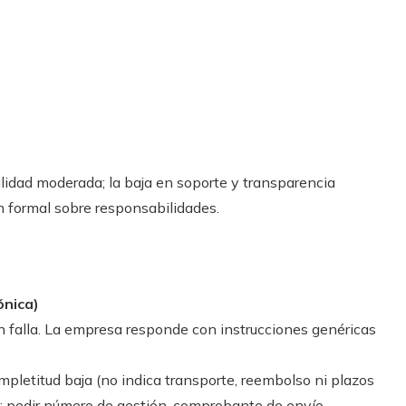
alidad moderada; la baja en soporte y transparencia
ón formal sobre responsabilidades.
ónica)
on falla. La empresa responde con instrucciones genéricas
ompletitud baja (no indica transporte, reembolso ni plazos
: pedir número de gestión, comprobante de envío