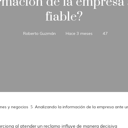
rmación de la empresa 
fiable?
Roberto Guzmán
Hace 3 meses
47
ones y negocios
Analizando la información de la empresa ante un
rciona al atender un reclamo influye de manera decisiva