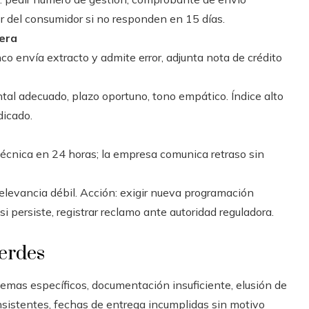
or del consumidor si no responden en 15 días.
iera
nco envía extracto y admite error, adjunta nota de crédito
tal adecuado, plazo oportuno, tono empático. Índice alto
dicado.
 técnica en 24 horas; la empresa comunica retraso sin
relevancia débil. Acción: exigir nueva programación
i persiste, registrar reclamo ante autoridad reguladora.
verdes
emas específicos, documentación insuficiente, elusión de
sistentes, fechas de entrega incumplidas sin motivo