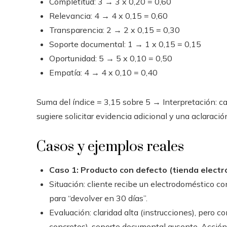
Completitud: 3 → 3 x 0,20 = 0,60
Relevancia: 4 → 4 x 0,15 = 0,60
Transparencia: 2 → 2 x 0,15 = 0,30
Soporte documental: 1 → 1 x 0,15 = 0,15
Oportunidad: 5 → 5 x 0,10 = 0,50
Empatía: 4 → 4 x 0,10 = 0,40
Suma del índice = 3,15 sobre 5 → Interpretación: c
sugiere solicitar evidencia adicional y una aclaraci
Casos y ejemplos reales
Caso 1: Producto con defecto (tienda electr
Situación: cliente recibe un electrodoméstico c
para “devolver en 30 días”.
Evaluación: claridad alta (instrucciones), pero c
concretos), soporte documental ausente. Acción